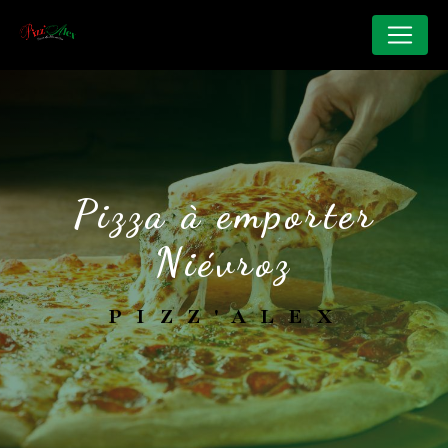
Panneau de gestion des cookies
pizza à emporter
Niévroz
PIZZ'ALEX