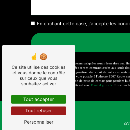
En cochant cette case, j'accepte les condi
** Les données personnelles communiquées sont nécessaires aux fins de
Ce site utilise des cookies
message. Les données collectées seront communiquées aux seuls desti
et vous donne le contrôle
portabilité, de limitation, d’opposition, de retrait de votre consen
pouvez exercer ces droits par voie postale à l'adresse 1367 Route n
sur ceux que vous
vos données pendant la période de prise de contact puis pendant la du
souhaitez activer
téléphonique, disponible à cette adresse:
Bloctel.gouv.fr
. Consultez l
Tout accepter
Tout refuser
Personnaliser
©
V