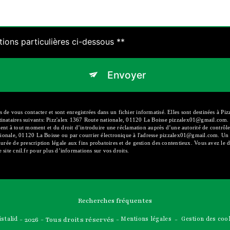
tions particulières ci-dessous **
Envoyer
 vous contacter et sont enregistrées dans un fichier informatisé. Elles sont destinées à Pizz'
nataires suivants: Pizz'alex 1367 Route nationale, 01120 La Boisse pizzalex01@gmail.com. Vo
tement à tout moment et du droit d’introduire une réclamation auprès d’une autorité de contrô
ationale, 01120 La Boisse ou par courrier électronique à l'adresse pizzalex01@gmail.com. Un 
rée de prescription légale aux fins probatoires et de gestion des contentieux. Vous avez le d
e site cnil.fr pour plus d’informations sur vos droits.
Recherches fréquentes
istalid
- 2026 - Tous droits réservés -
Mentions légales
-
Gestion des coo